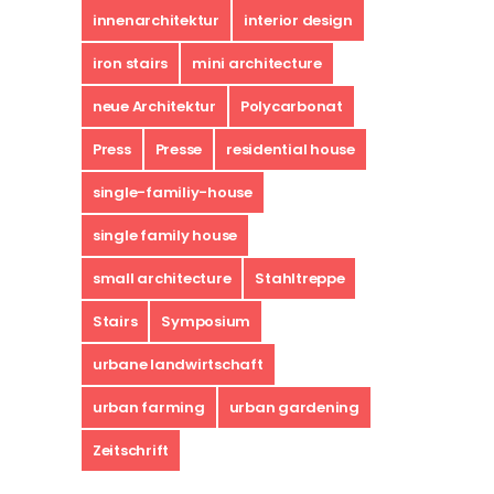
innenarchitektur
interior design
iron stairs
mini architecture
neue Architektur
Polycarbonat
Press
Presse
residential house
single-familiy-house
single family house
small architecture
Stahltreppe
Stairs
Symposium
urbane landwirtschaft
urban farming
urban gardening
Zeitschrift