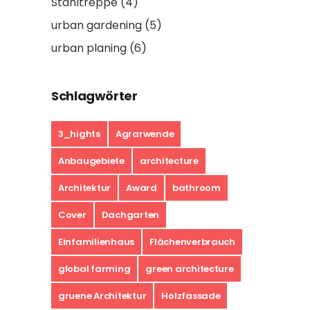
Stahltreppe
(4)
urban gardening
(5)
urban planing
(6)
Schlagwörter
3_hights
Agrarwende
Anbaugebiete
architecture
Architektur
Award
bathroom
Cover
Dachgarten
Einfamilienhaus
Flächenverbrauch
global farming
green architecture
gruene Architektur
Holzfassade