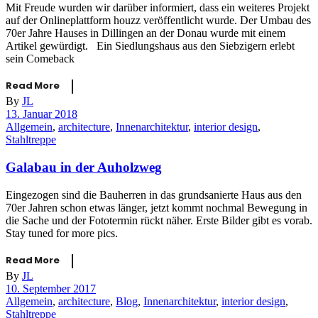
Mit Freude wurden wir darüber informiert, dass ein weiteres Projekt
auf der Onlineplattform houzz veröffentlicht wurde. Der Umbau des
70er Jahre Hauses in Dillingen an der Donau wurde mit einem
Artikel gewürdigt. Ein Siedlungshaus aus den Siebzigern erlebt
sein Comeback
Read More
By
JL
13. Januar 2018
Allgemein
,
architecture
,
Innenarchitektur
,
interior design
,
Stahltreppe
Galabau in der Auholzweg
Eingezogen sind die Bauherren in das grundsanierte Haus aus den
70er Jahren schon etwas länger, jetzt kommt nochmal Bewegung in
die Sache und der Fototermin rückt näher. Erste Bilder gibt es vorab.
Stay tuned for more pics.
Read More
By
JL
10. September 2017
Allgemein
,
architecture
,
Blog
,
Innenarchitektur
,
interior design
,
Stahltreppe