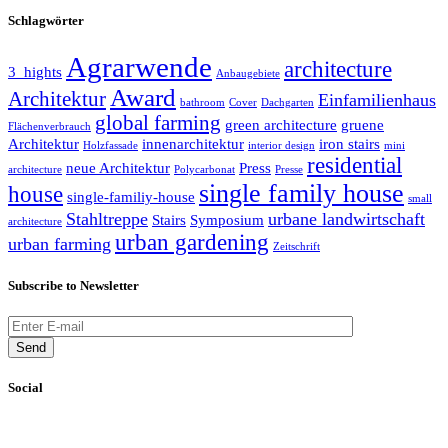
Schlagwörter
Agrarwende
architecture
3_hights
Anbaugebiete
Award
Architektur
Einfamilienhaus
bathroom
Cover
Dachgarten
global farming
green architecture
gruene
Flächenverbrauch
Architektur
innenarchitektur
iron stairs
Holzfassade
interior design
mini
residential
neue Architektur
Press
architecture
Polycarbonat
Presse
single family house
house
single-familiy-house
small
Stahltreppe
urbane landwirtschaft
Stairs
Symposium
architecture
urban gardening
urban farming
Zeitschrift
Subscribe to Newsletter
Send
Social