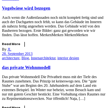
Vogelwiese wird bezogen
Auch wenn die Außenfassaden noch nicht komplett fertig sind und
auch der Dachgarten noch fehlt, so kann das Gebäude im Inneren
als nahezu fertig angesehen werden. Das Gebäude wird von den
Bauherren bezogen. Erste Bilder: ganz gut geworden wie wir
finden. Das lässt hoffen. MerkenMerken MerkenMerken
Read More
By
JL
28. September 2013
architecture
,
Blog
,
Innenarchitektur
,
interior design
das private Wohnmodell
Das private Wohnmodell Die Privatheit muss mit der Tiefe des
Raumes zunehmen. Das Prinzip ist keineswegs neu. Die “gute
Stube” war am Beginn des 20. Jahrhunderts auf dem Land ein
extremes Beispiel. Im Winter nur beheizt, wenn Besuch kam und
nur mit gutem Geschirr bestückt. Eine Vorhaltung eines Raumes nur
zu Repräsentationszwecken. Nur öffentlich! Naja, […]
Read More