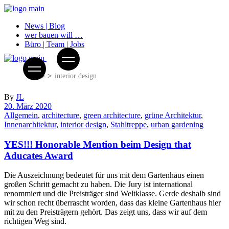
News | Blog
wer bauen will …
Büro | Team | Jobs
Home
interior design
By
JL
20. März 2020
Allgemein
,
architecture
,
green architecture
,
grüne Architektur
,
Innenarchitektur
,
interior design
,
Stahltreppe
,
urban gardening
YES!!! Honorable Mention beim Design that
Aducates Award
Die Auszeichnung bedeutet für uns mit dem Gartenhaus einen
großen Schritt gemacht zu haben. Die Jury ist international
renommiert und die Preisträger sind Weltklasse. Gerde deshalb sind
wir schon recht überrascht worden, dass das kleine Gartenhaus hier
mit zu den Preisträgern gehört. Das zeigt uns, dass wir auf dem
richtigen Weg sind.