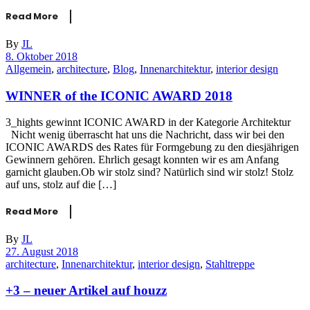
Read More
By
JL
8. Oktober 2018
Allgemein
,
architecture
,
Blog
,
Innenarchitektur
,
interior design
WINNER of the ICONIC AWARD 2018
3_hights gewinnt ICONIC AWARD in der Kategorie Architektur
Nicht wenig überrascht hat uns die Nachricht, dass wir bei den
ICONIC AWARDS des Rates für Formgebung zu den diesjährigen
Gewinnern gehören. Ehrlich gesagt konnten wir es am Anfang
garnicht glauben.Ob wir stolz sind? Natürlich sind wir stolz! Stolz
auf uns, stolz auf die […]
Read More
By
JL
27. August 2018
architecture
,
Innenarchitektur
,
interior design
,
Stahltreppe
+3 – neuer Artikel auf houzz