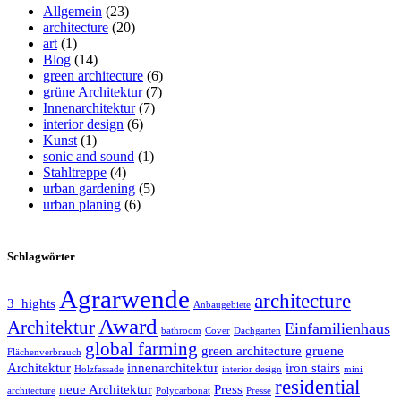
Allgemein
(23)
architecture
(20)
art
(1)
Blog
(14)
green architecture
(6)
grüne Architektur
(7)
Innenarchitektur
(7)
interior design
(6)
Kunst
(1)
sonic and sound
(1)
Stahltreppe
(4)
urban gardening
(5)
urban planing
(6)
Schlagwörter
Agrarwende
architecture
3_hights
Anbaugebiete
Award
Architektur
Einfamilienhaus
bathroom
Cover
Dachgarten
global farming
green architecture
gruene
Flächenverbrauch
Architektur
innenarchitektur
iron stairs
Holzfassade
interior design
mini
residential
neue Architektur
Press
architecture
Polycarbonat
Presse