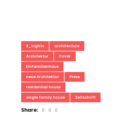
3_hights
architecture
Architektur
Cover
Einfamilienhaus
neue Architektur
Press
residential house
single family house
Zeitschrift
Share: