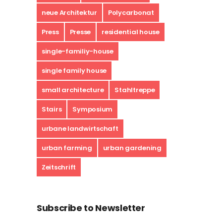
neue Architektur
Polycarbonat
Press
Presse
residential house
single-familiy-house
single family house
small architecture
Stahltreppe
Stairs
Symposium
urbane landwirtschaft
urban farming
urban gardening
Zeitschrift
Subscribe to Newsletter