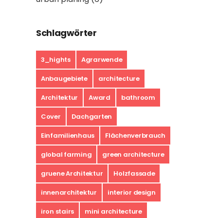
Schlagwörter
3_hights
Agrarwende
Anbaugebiete
architecture
Architektur
Award
bathroom
Cover
Dachgarten
Einfamilienhaus
Flächenverbrauch
global farming
green architecture
gruene Architektur
Holzfassade
innenarchitektur
interior design
iron stairs
mini architecture