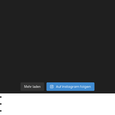
Auf Instagram folgen
Mehr laden
Home
News | Blog
wer bauen will …