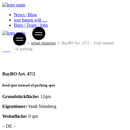
News | Blog
wer bauen will …
Büro | Team | Jobs
Home
urban planning
BayBO Art. 47/2 – food instead
of parking
BayBO Art. 47/2
food spot instead of parking spot
Grundstückfläche:
12qm
Eigentümer:
Stadt Nürnberg
Wohnfläche:
0 qm
– DE –