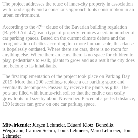
The project addresses the reuse of inner-city property in association
with food supply and a conscious approach to its consumption in an
urban environment.
th
According to the 47
clause of the Bavarian building regulation
(BayBO Art. 47), each type of property requires a certain number of
car parking spaces. Based on the current climate debate and the
reorganisation of cities according to a more human scale, this clause
is hopelessly outdated. Where there are cars, there is no room for
anything else. Where there are cars, there is no space for children to
play, pedestrians to walk, plants to grow and as a result the city does
not belong to its inhabitants.
The first implementation of the project took place on Parking Day
2019. More than 200 seedlings replace a car parking space and
eventually decompose. Passers-by receive the plants as gifts. The
pots are filled with humus-rich soil so that the endive can easily
grow to its full size by about November. Placed at a perfect distance,
130 lettuces can grow on one car parking space.
Mitwirkende:
Jürgen Lehmeier, Eduard Klotz, Benedikt
Weigmann, Carmen Selaru, Louis Lehmeier, Maro Lehmeier, Toni
Lehmeier