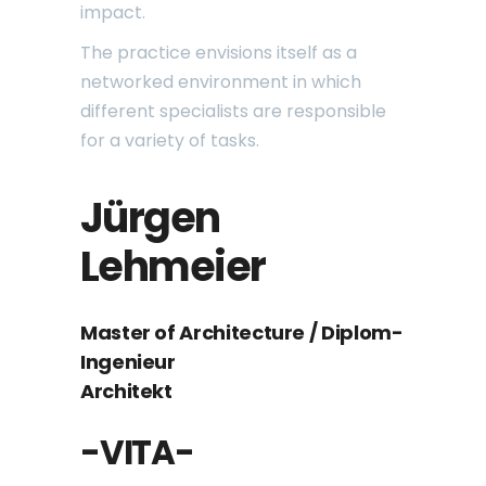
impact.
The practice envisions itself as a
networked environment in which
different specialists are responsible
for a variety of tasks.
Jürgen
Lehmeier
Master of Architecture / Diplom-
Ingenieur
Architekt
-VITA-