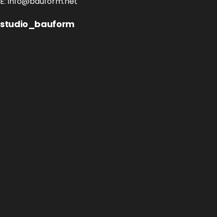
E:
info@bauform.net
studio_bauform