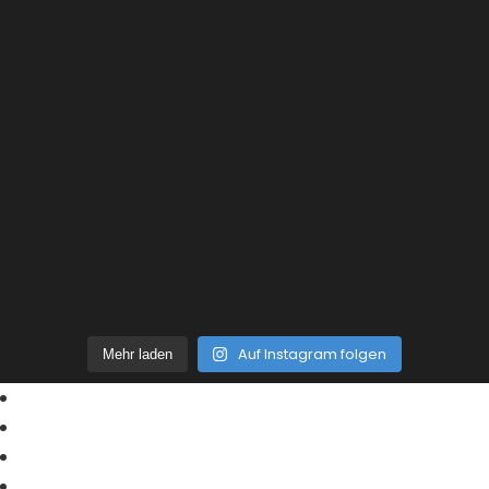
Auf Instagram folgen
Mehr laden
Home
News | Blog
wer bauen will …
Büro | Team | Jobs